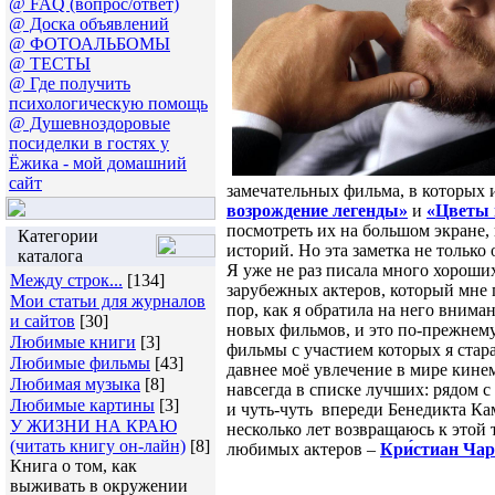
@ FAQ (вопрос/ответ)
@ Доска объявлений
@ ФОТОАЛЬБОМЫ
@ ТЕСТЫ
@ Где получить
психологическую помощь
@ Душевноздоровые
посиделки в гостях у
Ёжика - мой домашний
сайт
замечательных фильма, в которых 
возрождение легенды»
и
«Цветы
посмотреть их на большом экране,
Категории
историй. Но эта заметка не только 
каталога
Я уже не раз писала много хороших
Между строк...
[134]
зарубежных актеров, который мне 
Мои статьи для журналов
пор, как я обратила на него вни
и сайтов
[30]
новых фильмов, и это по-прежнему
Любимые книги
[3]
фильмы с участием которых я стар
Любимые фильмы
[43]
давнее моё увлечение в мире кинем
Любимая музыка
[8]
навсегда в списке лучших: рядом
Любимые картины
[3]
и чуть-чуть впереди Бенедикта Кам
У ЖИЗНИ НА КРАЮ
несколько лет возвращаюсь к этой 
(читать книгу он-лайн)
[8]
любимых актеров –
Кри́стиан Чар
Книга о том, как
выживать в окружении