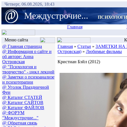
Четверг, 06.08.2026, 18:43
Междустрочие...
ПСИХОЛОГИ
Главная
Меню сайта
К
@ Главная страница
Главная
»
Статьи
»
ЗАМЕТКИ НА 
@ Информация о сайте и
Островская)
»
Любимые фильмы
об авторе: Анна
Островская
Кристиан Бэйл (2012)
@ "Психология и
творчество" - цикл лекций
@ Заметки о психоанализе
и психотерапии
@ Уголок Праздничной
Феи
@ Каталог СТАТЕЙ
@ Каталог САЙТОВ
@ Каталог ФАЙЛОВ
@ ФОРУМ
"Междустрочие..."
@ Обратная связь