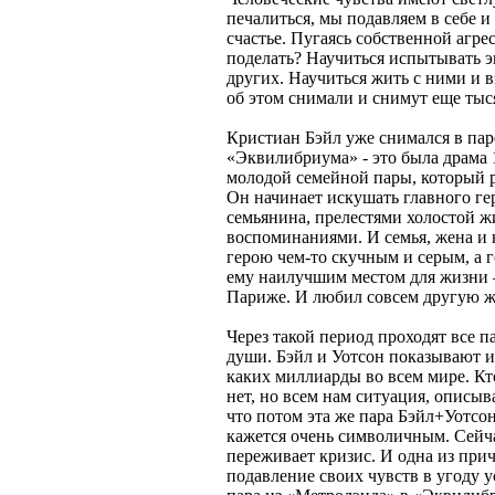
печалиться, мы подавляем в себе и
счастье. Пугаясь собственной агре
поделать? Научиться испытывать э
других. Научиться жить с ними и в
об этом снимали и снимут еще тыся
Кристиан Бэйл уже снимался в паре
«Эквилибриума» - это была драма 
молодой семейной пары, который ра
Он начинает искушать главного гер
семьянина, прелестями холостой 
воспоминаниями. И семья, жена и 
герою чем-то скучным и серым, а г
ему наилучшим местом для жизни – 
Париже. И любил совсем другую
Через такой период проходят все п
души. Бэйл и Уотсон показывают 
каких миллиарды во всем мире. Кт
нет, но всем нам ситуация, описыв
что потом эта же пара Бэйл+Уотсо
кажется очень символичным. Сейчас
переживает кризис. И одна из при
подавление своих чувств в угоду у