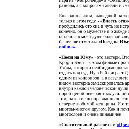
пара из «Метролэнда» в «Эквилибр
развода, а с вопросами жизни и см
Еще один фильм, вышедший на эк
только в этом году, -
«Власть огня
пробудились ото сна и чуть не ист
конечно, он о мужестве и о жажде ж
оставила в моей душе большой след
бы лучше отметила
«Поезд на Юм
войны».
«Поезд на Юму»
- это вестерн. Вт
Кроу, и Бэйл – в этом фильме прос
Уэйда, которого необходимо доста
отдать под суд. Ну а Бэйл играет 
одним из конвоиров, а в результат
видом вестерна замаскировалась ар
внутри каждой человеческой души.
порой ценой невероятных усилий и
том, на какие неоправданно опасн
неверие любимой женщины. И о том
многом-многом другом. Как и почт
многослоен и очень динамичен.
«Спасительный рассвет»
и
«Цве