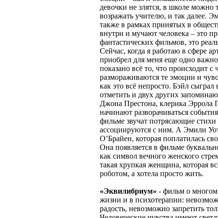
девочки не злятся, в школе можно 
возражать учителю, и так далее. Э
также в рамках принятых в обществ
внутри и мучают человека – это пр
фантастических фильмов, это реал
Сейчас, когда я работаю в сфере 
приобрел для меня еще одно важно
показано всё то, что происходит с
размораживаются те эмоции и чувс
как это всё непросто. Бэйл сыграл
отметить и двух других запомина
Джона Престона, клерика Эррола 
начинают разворачиваться события
фильме звучат потрясающие стихи 
ассоциируются с ним. А Эмили У
О’Брайен, которая поплатилась сво
Она появляется в фильме буквально
как символ вечного женского стрем
такая хрупкая женщина, которая в
роботом, а хотела просто жить.
«Эквилибриум»
- фильм о многом,
жизни и в психотерапии: невозможн
радость, невозможно запретить тол
Человеческие чувства имеют светл