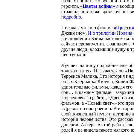
разных войнах. Но обе они о том, и
героизм.
«Цветы войны»
я вообще
страшная и в то же время очень св
подробно
.
Писала я уже и о фильме
«Прести
Джекманом.
И о трилогии Нолана о
в исполнении Бэйла настолько хоро
сейчас перезапустить франшизу… С
другие люди, вложившие душу в т
невозможно.
Лучше я напишу подробнее еще об
только на днях. Называется он
«Нов
Терренса Малика. Это история ин
ролях К'Орианка Килчер, Колин Ф
удивительные фильмы, каждая его р
сон… В каждом фильме – заархивир
Последняя его работа, «Древо жиз
фильмов, а «Новый свет» - это п
«Древо» по настроению. В истории
свой жизненный путь, и историю 
истории человечества. Это рассказ 
доверии. Актеры в этой работе слов
ролей я не видела такого мягкого в