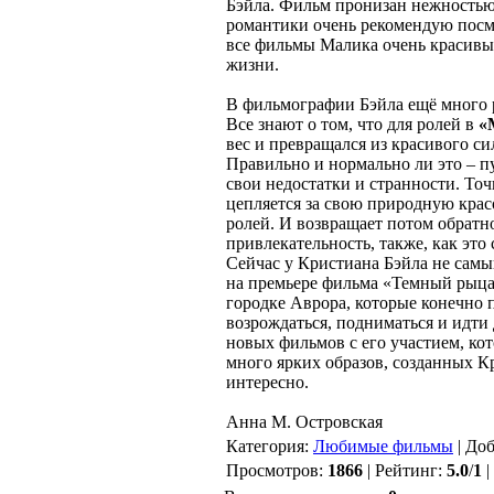
Бэйла. Фильм пронизан нежностью
романтики очень рекомендую посмо
все фильмы Малика очень красивы,
жизни.
В фильмографии Бэйла ещё много ра
Все знают о том, что для ролей в
«
вес и превращался из красивого с
Правильно и нормально ли это – пу
свои недостатки и странности. Точ
цепляется за свою природную красо
ролей. И возвращает потом обратно
привлекательность, также, как это
Сейчас у Кристиана Бэйла не сам
на премьере фильма «Темный рыца
городке Аврора, которые конечно п
возрождаться, подниматься и идти 
новых фильмов с его участием, ко
много ярких образов, созданных Кр
интересно.
Анна М. Островская
Категория:
Любимые фильмы
| До
Просмотров:
1866
| Рейтинг:
5.0
/
1
|