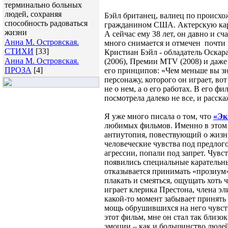
терминально больных
людей, сохраняя
Бэйл британец, валиец по происхож
способность радоваться
гражданином США. Актерскую карье
жизни
А сейчас ему 38 лет, он давно и с
Анна М. Островская.
много снимается и отмечен почт
СТИХИ
[33]
Кристиан Бэйл - обладатель Оскара 
Анна М. Островская.
(2006), Премии MTV (2008) и даже
ПРОЗА
[4]
его принципов: «Чем меньше вы зна
персонажу, которого он играет, во
не о нем, а о его работах. В его ф
посмотрела далеко не все, и расск
Я уже много писала о том, что
«Эк
любимых фильмов. Именно в этом 
антиутопия, повествующий о жизни
человеческие чувства под предлог
агрессии, попали под запрет. Чувс
появились специальные карательны
отказывается принимать «прозиум»
плакать и смеяться, ощущать хоть 
играет клерика Престона, члена эл
какой-то момент забывает принять
мощь обрушившихся на него чувств.
этот фильм, мне он стал так близок
эмоции – как и большинство людей.