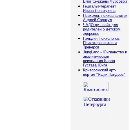
Блог Снежаны Фурсовой
Гештальт-терапевт
Ирина Лопатухина
Психолог, психоаналитик
Андрей Саракул
ЧАДО.ру - сайт для
родителей о детском
здоровье
Гильдия Психологов,
Психотерапевтов и
Тренеров
JungLand - Юнгианство и
аналитическая
психология Карла
Густава Юнга
Криворожский арт-
портал "Ящик Пандоры"