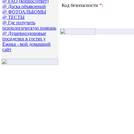
@ FAQ (вопрос/ответ)
Код безопасности
*
:
@ Доска объявлений
@ ФОТОАЛЬБОМЫ
@ ТЕСТЫ
@ Где получить
психологическую помощь
@ Душевноздоровые
посиделки в гостях у
Ёжика - мой домашний
сайт