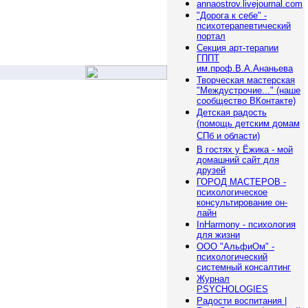
annaostrov.livejournal.com
"Дорога к себе" -
психотерапевтический
портал
Секция арт-терапии
ГППТ
им.проф.В.А.Ананьева
Творческая мастерская
"Междустрочие..." (наше
сообщество ВКонтакте)
Детская радость
(помощь детским домам
СПб и области)
В гостях у Ёжика - мой
домашний сайт для
друзей
ГОРОД МАСТЕРОВ -
психологическое
консультирование он-
лайн
InHarmony - психология
для жизни
ООО "АльфиОм" -
психологический
системный консалтинг
Журнал
PSYCHOLOGIES
Радости воспитания |