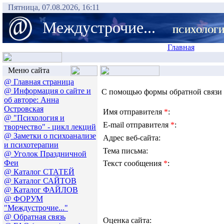
Пятница, 07.08.2026, 16:11
Междустрочие...
ПСИХОЛОГИ
Главная
Меню сайта
@ Главная страница
@ Информация о сайте и
С помощью формы обратной связи в
об авторе: Анна
Островская
Имя отправителя
*
:
@ "Психология и
E-mail отправителя
*
:
творчество" - цикл лекций
@ Заметки о психоанализе
Адрес веб-сайта:
и психотерапии
Тема письма:
@ Уголок Праздничной
Феи
Текст сообщения
*
:
@ Каталог СТАТЕЙ
@ Каталог САЙТОВ
@ Каталог ФАЙЛОВ
@ ФОРУМ
"Междустрочие..."
@ Обратная связь
Оценка сайта: