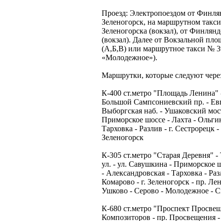
Проезд: Электропоездом от Финлянд
Зеленогорск, на маршрутном такси
Зеленогорска (вокзал), от Финлянд
(вокзал). Далее от Вокзальной пло
(А,Б,В) или маршрутное такси № 3
«Молодежное»).
Маршрутки, которые следуют через
К-400 ст.метро "Площадь Ленина" -
Большой Сампсониевский пр. - Евп
Выборгская наб. - Ушаковский мост
Приморское шоссе - Лахта - Ольгин
Тарховка - Разлив - г. Сестрорецк -
Зеленогорск
К-305 ст.метро "Старая Деревня" -
ул. - ул. Савушкина - Приморское 
- Александровская - Тарховка - Раз
Комарово - г. Зеленогорск - пр. Ле
Ушково - Серово - Молодежное - С
К-680 ст.метро "Проспект Просвещен
Композиторов - пр. Просвещения -