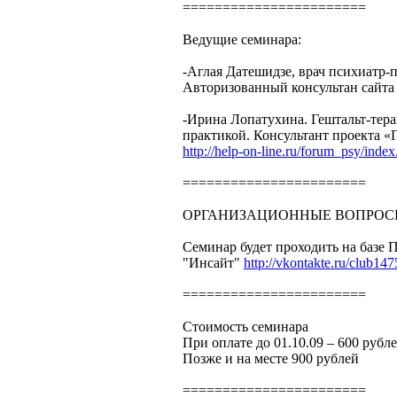
=======================
Ведущие семинара:
-Аглая Датешидзе, врач психиатр-п
Авторизованный консультан сайт
-Ирина Лопатухина. Гештальт-тера
практикой. Консультант проекта «
http://help-on-line.ru/forum_psy/ind
=======================
ОРГАНИЗАЦИОННЫЕ ВОПРОС
Семинар будет проходить на базе 
"Инсайт"
http://vkontakte.ru/club14
=======================
Стоимость семинара
При оплате до 01.10.09 – 600 рубл
Позже и на месте 900 рублей
=======================