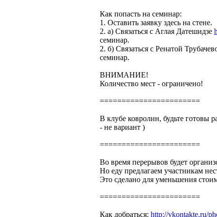
Как попасть на семинар:
1. Оставить заявку здесь на стене.
2. а) Связаться с Аглая Датешидзе
семинар.
2. б) Связаться с Ренатой Трубаче
семинар.
ВНИМАНИЕ!
Количество мест - ограничено!
=======================
В клубе ковролин, будьте готовы р
- не вариант )
=======================
Во время перерывов будет организ
Но еду предлагаем участникам нест
Это сделано для уменьшения стоим
=======================
Как добраться:
http://vkontakte.ru