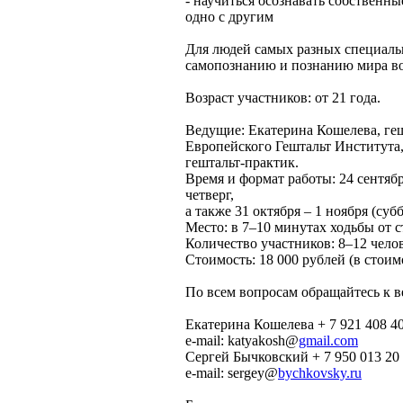
- научиться осознавать собственн
одно с другим
Для людей самых разных специальн
самопознанию и познанию мира во
Возраст участников: от 21 года.
Ведущие: Екатерина Кошелева, геш
Европейского Гештальт Института,
гештальт-практик.
Время и формат работы: 24 сентября
четверг,
а также 31 октября – 1 ноября (субб
Место: в 7–10 минутах ходьбы от с
Количество участников: 8–12 челов
Стоимость: 18 000 рублей (в стоим
По всем вопросам обращайтесь к 
Екатерина Кошелева + 7 921 408 40
e-mail: katyakosh@
gmail.com
Сергей Бычковский + 7 950 013 20
e-mail: sergey@
bychkovsky.ru