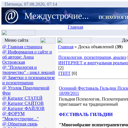
Пятница, 07.08.2026, 07:14
Междустрочие...
ПСИХОЛОГИ
Главная
Меню сайта
Дос
@ Главная страница
Главная
» Доска объявлений (
39
)
@ Информация о сайте и
об авторе: Анна
Психология, психотерапия, анализ
Островская
ИНТЕРНЕТ и виртуальная реально
@ "Психология и
[2]
творчество" - цикл лекций
ГППТ
[0]
@ Заметки о психоанализе
и психотерапии
@ Уголок Праздничной
Осенний Фестиваль Гильдии Психо
Феи
18/09/2011
@ Каталог СТАТЕЙ
Гильдия Психологов, Психотерапе
@ Каталог САЙТОВ
приглашает на традиционный
@ Каталог ФАЙЛОВ
@ ФОРУМ
ФЕСТИВАЛЬ ГИЛЬДИИ
"Междустрочие..."
@ Обратная связь
"Многообразие психотерапевтич