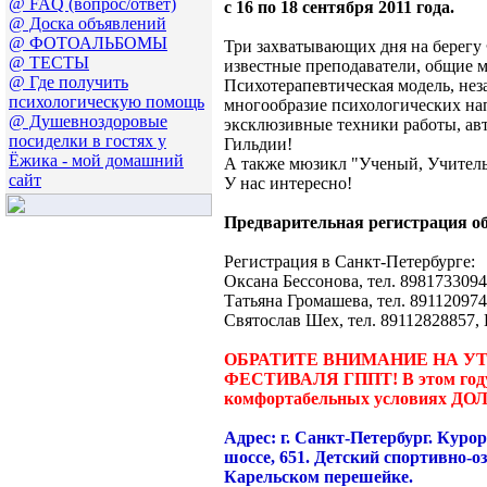
@ FAQ (вопрос/ответ)
с 16 по 18 сентября 2011 года.
@ Доска объявлений
@ ФОТОАЛЬБОМЫ
Три захватывающих дня на берегу 
@ ТЕСТЫ
известные преподаватели, общие 
@ Где получить
Психотерапевтическая модель, нез
психологическую помощь
многообразие психологических на
@ Душевноздоровые
эксклюзивные техники работы, авт
посиделки в гостях у
Гильдии!
Ёжика - мой домашний
А также мюзикл "Ученый, Учитель
сайт
У нас интересно!
Предварительная регистрация об
Регистрация в Санкт-Петербурге:
Оксана Бессонова, тел. 8981733094
Татьяна Громашева, тел. 8911209748
Святослав Шех, тел. 89112828857, 
ОБРАТИТЕ ВНИМАНИЕ НА У
ФЕСТИВАЛЯ ГППТ! В этом году
комфортабельных условиях ДОЛ
Адрес: г. Санкт-Петербург. Кур
шоссе, 651. Детский спортивно-
Карельском перешейке.