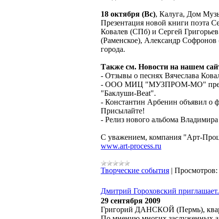
18 октября (Вс)
, Калуга, Дом Музы
Презентация новой книги поэта Се
Ковалев (СПб) и Сергей Григорьев
(Раменское), Александр Софронов 
города.
Также см. Новости на нашем сай
- Отзывы о песнях Вячеслава Ков
- ООО МИЦ "МУЗПРОМ-МО" предст
"Баклуши-Beat".
- Константин Арбенин объявил о ф
Присылайте!
- Релиз нового альбома Владимира 
C уважением, компания "Арт-Проц
www.art-process.ru
Творческие события
|
Просмотров:
Дмитрий Гороховский приглашает.
29 сентября 2009
Григорий ДАНСКОЙ (Пермь), ква
По мнению многих заслуженных ав