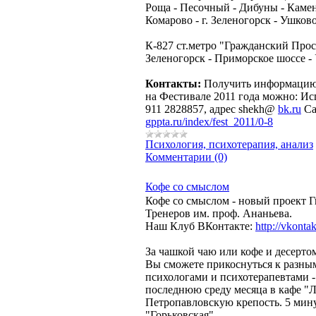
Роща - Песочный - Дибуны - Каменк
Комарово - г. Зеленогорск - Ушков
К-827 ст.метро "Гражданский Проспе
Зеленогорск - Приморское шоссе -
Контакты:
Получить информацию 
на Фестивале 2011 года можно: И
911 2828857, адрес shekh@
bk.ru
Са
gppta.ru/index/fest_2011/0-8
Психология, психотерапия, анализ
Комментарии (0)
Кофе со смыслом
Кофе со смыслом - новый проект 
Тренеров им. проф. Ананьева.
Наш Клуб ВКонтакте:
http://vkonta
За чашкой чаю или кофе и десерто
Вы сможете прикоснуться к разным
психологами и психотерапевтами 
последнюю среду месяца в кафе "
Петропавловскую крепость. 5 мину
"Горьковская".