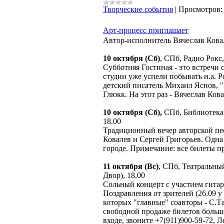
Творческие события
|
Просмотров:
Арт-процесс приглашает
Автор-исполнитель Вячеслав Ков
10 октября (Сб)
, СПб, Радио Рокс,
Субботняя Гостиная - это встречи
студии уже успели побывать н.а. 
детский писатель Михаил Яснов, "
Глюкк. На этот раз - Вячеслав Ков
10 октября (Сб),
СПб, Библиотека 
18.00
Традиционный вечер авторской пес
Ковалев и Сергей Григорьев. Одн
городе. Примечание: все билеты п
11 октября (Вс)
, СПб, Театральны
Двор), 18.00
Сольный концерт с участием гитар
Поздравления от зрителей (26.09 у
которых "главные" соавторы - С.Т
свободной продаже билетов больше
входе, звоните +7(911)900-59-72, Л