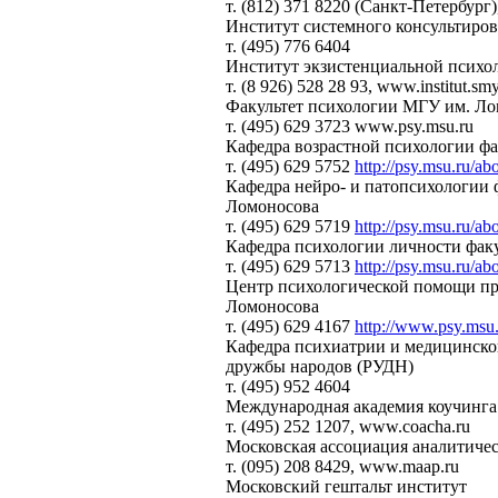
т. (812) 371 8220 (Санкт-Петербург
Институт системного консультир
т. (495) 776 6404
Институт экзистенциальной психо
т. (8 926) 528 28 93, www.institut.smy
Факультет психологии МГУ им. Ло
т. (495) 629 3723 www.psy.msu.ru
Кафедра возрастной психологии ф
т. (495) 629 5752
http://psy.msu.ru/abo
Кафедра нейро- и патопсихологии 
Ломоносова
т. (495) 629 5719
http://psy.msu.ru/abo
Кафедра психологии личности фак
т. (495) 629 5713
http://psy.msu.ru/ab
Центр психологической помощи пр
Ломоносова
т. (495) 629 4167
http://www.psy.msu.
Кафедра психиатрии и медицинско
дружбы народов (РУДН)
т. (495) 952 4604
Международная академия коучинга
т. (495) 252 1207, www.coacha.ru
Московская ассоциация аналитич
т. (095) 208 8429, www.maap.ru
Московский гештальт институт