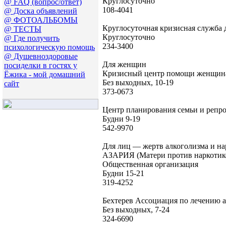
Круглосуточно
@ FAQ (вопрос/ответ)
108-4041
@ Доска объявлений
@ ФОТОАЛЬБОМЫ
Круглосуточная кризисная служба 
@ ТЕСТЫ
Круглосуточно
@ Где получить
234-3400
психологическую помощь
@ Душевноздоровые
Для женщин
посиделки в гостях у
Кризисный центр помощи женщина
Ёжика - мой домашний
Без выходных, 10-19
сайт
373-0673
Центр планирования семьи и репр
Будни 9-19
542-9970
Для лиц — жертв алкоголизма и н
АЗАРИЯ (Матери против наркоти
Общественная организация
Будни 15-21
319-4252
Бехтерев Ассоциация по лечению 
Без выходных, 7-24
324-6690