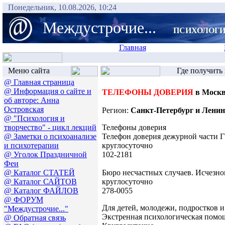
Понедельник, 10.08.2026, 10:24
Междустрочие...
ПСИХОЛОГИ
Главная
Меню сайта
Где получить
@ Главная страница
@ Информация о сайте и
ТЕЛЕФОНЫ ДОВЕРИЯ
в Москв
об авторе: Анна
Островская
Регион:
Санкт-Петербург и Ленин
@ "Психология и
творчество" - цикл лекций
Телефоны доверия
@ Заметки о психоанализе
Телефон доверия дежурной части 
и психотерапии
круглосуточно
@ Уголок Праздничной
102-2181
Феи
@ Каталог СТАТЕЙ
Бюро несчастных случаев. Исчезно
@ Каталог САЙТОВ
круглосуточно
@ Каталог ФАЙЛОВ
278-0055
@ ФОРУМ
Для детей, молодежи, подростков и
"Междустрочие..."
Экстренная психологическая помощ
@ Обратная связь