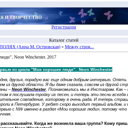
Я И ТВОРЧЕСТВО
Регистрация
Каталог статей
ОЛЯХ (Анна М. Островская)
»
Между строк...
юди". Neon Winchester. 2017
рвью из цикла
"Мои хорошие люди". Neon Winchester
дня, друзья, порадую вас еще одним добрым интервью. Опять
ем из другой области. Я бы даже сказала, совсем из другой ст
аны –
Neon
Winchester
. Познакомились мы в Инстаграм. Как –
том я послушала тройку их песен, и теперь эти песни всегда 
ительное совпадение, которому я очень рада. И теперь стра
роли в Петербурге. У ребят скоро выходит первый альбом, и
ервью с
NW
именно в раздел «Мои хорошие люди», потому что 
чная.
, рассказывайте. Когда же возникла ваша группа? Кому при