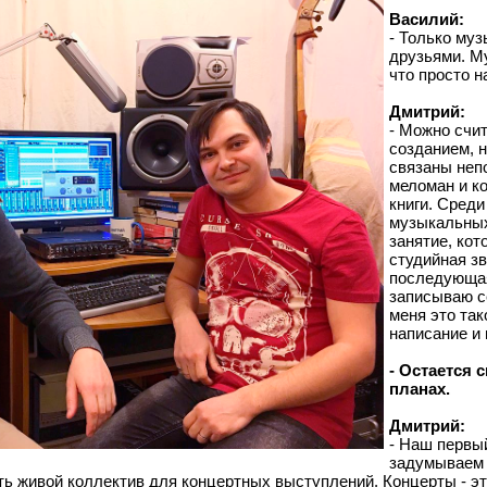
Василий:
- Только му
друзьями. Му
что просто н
Дмитрий:
- Можно счи
созданием, н
связаны непо
меломан и к
книги. Среди
музыкальных
занятие, кот
студийная зв
последующая
записываю с
меня это так
написание и 
- Остается 
планах.
Дмитрий:
- Наш первы
задумываем 
ь живой коллектив для концертных выступлений. Концерты - э