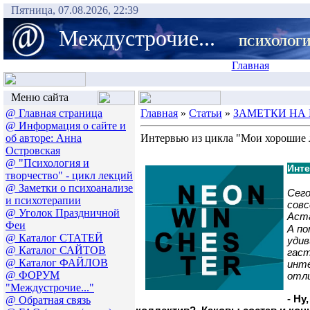
Пятница, 07.08.2026, 22:39
Междустрочие...
ПСИХОЛОГИ
Главная
Меню сайта
@ Главная страница
Главная
»
Статьи
»
ЗАМЕТКИ НА П
@ Информация о сайте и
об авторе: Анна
Интервью из цикла "Мои хорошие л
Островская
@ "Психология и
Инте
творчество" - цикл лекций
@ Заметки о психоанализе
Сего
и психотерапии
совс
@ Уголок Праздничной
Аст
Феи
А по
@ Каталог СТАТЕЙ
удив
@ Каталог САЙТОВ
гаст
@ Каталог ФАЙЛОВ
инт
@ ФОРУМ
отли
"Междустрочие..."
- Ну
@ Обратная связь