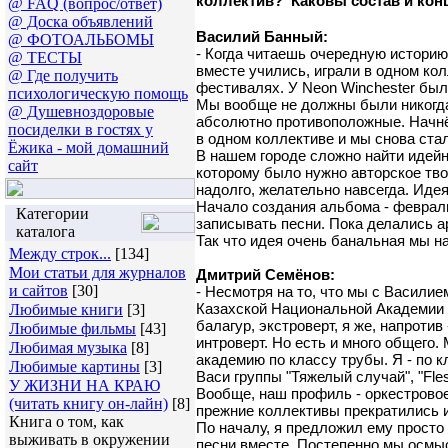
коллектив? Каковы состав и ко
@ FAQ (вопрос/ответ)
@ Доска объявлений
Василий Банный:
@ ФОТОАЛЬБОМЫ
- Когда читаешь очередную историю
@ ТЕСТЫ
вместе учились, играли в одном кол
@ Где получить
фестивалях. У Neon Winchester было 
психологическую помощь
Мы вообще не должны были никогда 
@ Душевноздоровые
абсолютно противоположные. Начнём 
посиделки в гостях у
в одном коллективе и мы снова стал
Ёжика - мой домашний
В нашем городе сложно найти идейно
сайт
которому было нужно авторское твор
надолго, желательно навсегда. Иде
Начало создания альбома - февраль
Категории
записывать песни. Пока делались ар
каталога
Так что идея очень банальная мы на
Между строк...
[134]
Мои статьи для журналов
Дмитрий Семёнов:
и сайтов
[30]
- Несмотря на то, что мы с Василие
Казахской Национальной Академии м
Любимые книги
[3]
балагур, экстроверт, я же, напроти
Любимые фильмы
[43]
интроверт. Но есть и много общего
Любимая музыка
[8]
академию по классу трубы. Я - по 
Любимые картины
[3]
Васи группы "Тяжелый случай", "Fle
У ЖИЗНИ НА КРАЮ
Вообще, наш профиль - оркестровое
(читать книгу он-лайн)
[8]
прежние коллективы прекратились и
Книга о том, как
По началу, я предложил ему просто 
выживать в окружении
песни вместе. Постепенно мы осмыс