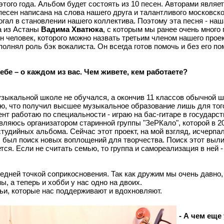
того года. Альбом будет состоять из 10 песен. Авторами являе
 песен написана на слова нашего друга и талантливого московск
гал в становлении нашего коллектива. Поэтому эта песня - наш
а из Астаны
Вадима Хватюка
, с которым мы ранее очень много
н человек, которого можно назвать третьим членом нашего проек
олнял роль бэк вокалиста. Он всегда готов помочь и без его по
ебе – о каждом из вас. Чем живете, кем работаете?
музыкальной школе не обучался, а окончив 11 классов обычной 
рю, что получил высшее музыкальное образование лишь для того
ент работаю по специальности - играю на бас-гитаре в государ
ляюсь организатором старинной группы "ЗеРКало", которой в 20
тудийных альбома. Сейчас этот проект, на мой взгляд, исчерпал
ы был поиск новых воплощений для творчества. Поиск этот вылил
ется. Если не считать семью, то группа и самореализация в ней 
ледней точкой соприкосновения. Так как дружим мы очень давно,
, а теперь и хобби у нас одно на двоих.
ьи, которые нас поддерживают и вдохновляют.
- А чем еще