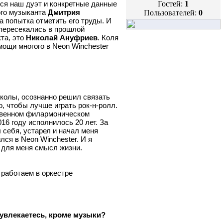
тся наш дуэт и конкретные данные
Гостей:
1
ого музыканта
Дмитрия
Пользователей:
0
а попытка отметить его труды. И
 пересекались в прошлой
та, это
Николай Ануфриев
. Коля
мощи многого в Neon Winchester
школы, осознанно решил связать
, чтобы лучше играть рок-н-ролл.
ственном филармоническом
16 году исполнилось 20 лет. За
 себя, устарел и начал меня
ся в Neon Winchester. И я
- для меня смысл жизни.
 работаем в оркестре
 увлекаетесь, кроме музыки?