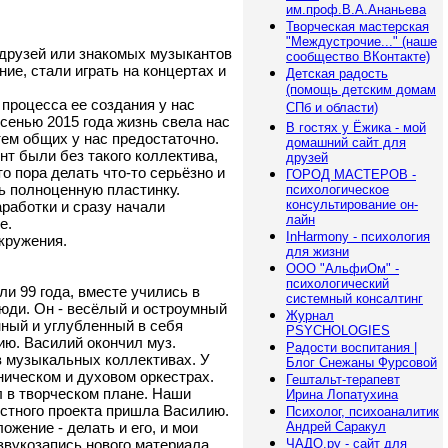
им.проф.В.А.Ананьева
Творческая мастерская
"Междустрочие..." (наше
 друзей или знакомых музыкантов
сообщество ВКонтакте)
ие, стали играть на концертах и
Детская радость
(помощь детским домам
 процесса ее создания у нас
СПб и области)
Осенью 2015 года жизнь свела нас
В гостях у Ёжика - мой
тем общих у нас предостаточно.
домашний сайт для
нт были без такого коллектива,
друзей
о пора делать что-то серьёзно и
ГОРОД МАСТЕРОВ -
ь полноценную пластинку.
психологическое
консультирование он-
аработки и сразу начали
лайн
е.
InHarmony - психология
окружения.
для жизни
ООО "АльфиОм" -
психологический
ли 99 года, вместе учились в
системный консалтинг
юди. Он - весёлый и остроумный
Журнал
нный и углубленный в себя
PSYCHOLOGIES
ию. Василий окончил муз.
Радости воспитания |
 в музыкальных коллективах. У
Блог Снежаны Фурсовой
ническом и духовом оркестрах.
Гештальт-терапевт
л в творческом плане. Наши
Ирина Лопатухина
естного проекта пришла Василию.
Психолог, психоаналитик
ожение - делать и его, и мои
Андрей Саракул
звукозапись нового материала.
ЧАДО.ру - сайт для