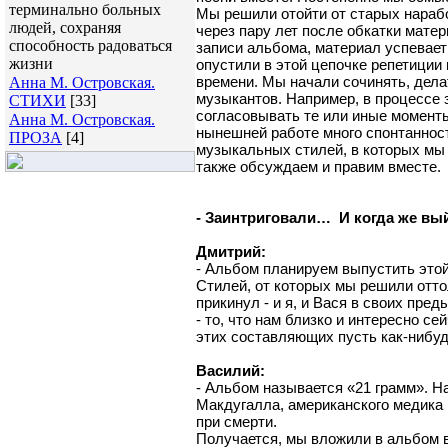
терминально больных
Мы решили отойти от старых нарабо
людей, сохраняя
через пару лет после обкатки матер
способность радоваться
записи альбома, материал успевает 
жизни
опустили в этой цепочке репетиции
времени. Мы начали сочинять, дела
Анна М. Островская.
музыкантов. Например, в процессе 
СТИХИ
[33]
согласовывать те или иные моменты
Анна М. Островская.
нынешней работе много спонтанност
ПРОЗА
[4]
музыкальных стилей, в которых мы 
также обсуждаем и правим вместе.
- Заинтриговали… И когда же вы
Дмитрий:
- Альбом планируем выпустить этой
Стилей, от которых мы решили отто
прикинул - и я, и Вася в своих пре
- то, что нам близко и интересно с
этих составляющих пусть как-нибудь
Василий:
- Альбом называется «21 грамм». Н
Макдугалла, американского медика и
при смерти.
Получается, мы вложили в альбом в