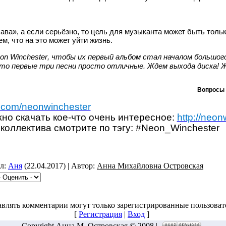
слава», а если серьёзно, то цель для музыканта может быть толь
м, что на это может уйти жизнь.
on
Winchester
, чтобы их первый альбом стал началом большог
то первые три песни просто отличные. Ждем выхода диска! Ж
Вопросы 
k.com/neonwinchester
но скачать кое-что очень интересное:
http://neon
коллектива смотрите по тэгу: #Neon_Winchester
ил:
Аня
(22.04.2017) | Автор:
Анна Михайловна Островская
влять комментарии могут только зарегистрированные пользоват
[
Регистрация
|
Вход
]
Copyright Анна М. Островская © 2008 |