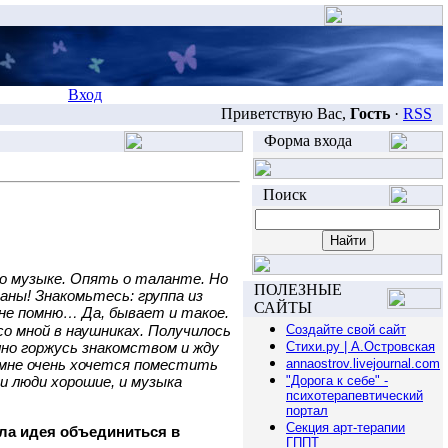
Вход
Приветствую Вас,
Гость
·
RSS
Форма входа
Поиск
 о музыке. Опять о таланте. Но
ПОЛЕЗНЫЕ
раны! Знакомьтесь: группа из
САЙТЫ
 не помню… Да, бывает и такое.
со мной в наушниках. Получилось
Создайте свой сайт
шно горжусь знакомством и жду
Стихи.ру | А.Островская
 мне очень хочется поместить
annaostrov.livejournal.com
и люди хорошие, и музыка
"Дорога к себе" -
психотерапевтический
портал
Секция арт-терапии
шла идея объединиться в
ГППТ