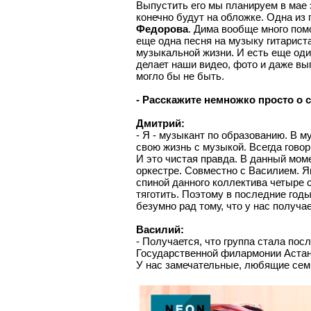
Выпустить его мы планируем в мае э
конечно будут на обложке. Одна из
Федорова
. Дима вообще много помо
еще одна песня на музыку гитарист
музыкальной жизни. И есть еще оди
делает наши видео, фото и даже вып
могло бы не быть.
- Расскажите немножко просто о с
Дмитрий:
- Я - музыкант по образованию. В 
свою жизнь с музыкой. Всегда гово
И это чистая правда. В данный мом
оркестре. Совместно с Василием. Яв
спиной данного коллектива четыре с
тяготить. Поэтому в последние год
безумно рад тому, что у нас получа
Василий:
- Получается, что группа стала пос
Государственной филармонии Астаны
У нас замечательные, любящие сем