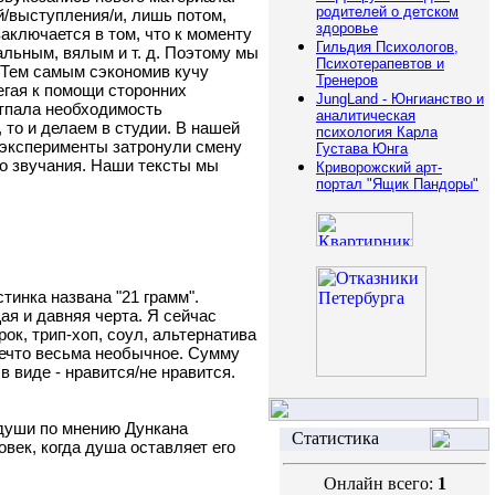
родителей о детском
й/выступления/и, лишь потом,
здоровье
заключается в том, что к моменту
Гильдия Психологов,
альным, вялым и т. д. Поэтому мы
Психотерапевтов и
. Тем самым сэкономив кучу
Тренеров
егая к помощи сторонних
JungLand - Юнгианство и
отпала необходимость
аналитическая
 то и делаем в студии. В нашей
психология Карла
и эксперименты затронули смену
Густава Юнга
го звучания. Наши тексты мы
Криворожский арт-
портал "Ящик Пандоры"
тинка названа "21 грамм".
ая и давняя черта. Я сейчас
рок, трип-хоп, соул, альтернатива
 нечто весьма необычное. Сумму
 виде - нравится/не нравится.
 души по мнению Дункана
Статистика
век, когда душа оставляет его
Онлайн всего:
1