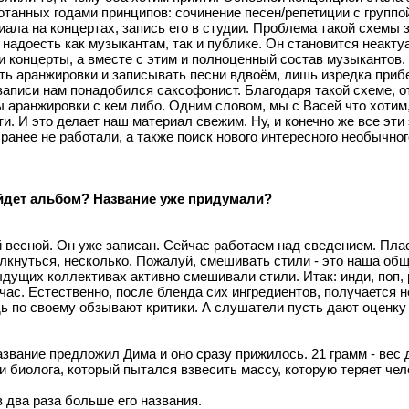
танных годами принципов: сочинение песен/репетиции с группо
иала на концертах, запись его в студии. Проблема такой схемы 
надоесть как музыкантам, так и публике. Он становится неакту
 и концерты, а вместе с этим и полноценный состав музыкантов
ть аранжировки и записывать песни вдвоём, лишь изредка приб
записи нам понадобился саксофонист. Благодаря такой схеме, 
 аранжировки с кем либо. Одним словом, мы с Васей что хотим,
и. И это делает наш материал свежим. Ну, и конечно же все эт
ранее не работали, а также поиск нового интересного необычно
йдет альбом? Название уже придумали?
 весной. Он уже записан. Сейчас работаем над сведением. Плас
лкнуться, несколько. Пожалуй, смешивать стили - это наша общ
дыдущих коллективах активно смешивали стили. Итак: инди, поп, 
ейчас. Естественно, после бленда сих ингредиентов, получается
 по своему обзывают критики. А слушатели пусть дают оценку в
азвание предложил Дима и оно сразу прижилось. 21 грамм - вес
 биолога, который пытался взвесить массу, которую теряет чело
 два раза больше его названия.