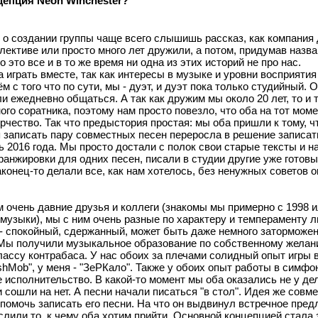
нцепция
Neon
Winchester
?
 о создании группы чаще всего слышишь рассказ, как компания
лективе или просто много лет дружили, а потом, придумав назван
это все и в то же время ни одна из этих историй не про нас.
играть вместе, так как интересы в музыке и уровни восприятия
с того что по сути, мы - дуэт, и дуэт пока только студийный. 
и ежедневно общаться. А так как дружим мы около 20 лет, то и 
го соратника, поэтому нам просто повезло, что оба на тот моме
чество. Так что предыстория простая: мы оба пришли к тому, чт
я записать пару совместных песен переросла в решение записат
 2016 года. Мы просто достали с полок свои старые тексты и н
анжировки для одних песен, писали в студии другие уже готовы
конец-то делали все, как нам хотелось, без ненужных советов 
м очень давние друзья и коллеги (знакомы мы примерно с 1998 и
узыки), мы с ним очень разные по характеру и темпераменту л
в - спокойный, сдержанный, может быть даже немного заторможе
. Мы получили музыкальное образование по собственному желан
классу контрабаса. У нас обоих за плечами солидный опыт игры
shMob", у меня - "ЗеРКало". Также у обоих опыт работы в симфо
 исполнительство. В какой-то момент мы оба оказались не у де
 сошли на нет. А песни начали писаться "в стол". Идея же совм
помочь записать его песни. На что он выдвинул встречное предл
лили то, к чему оба хотим прийти. Основной концепцией стала 