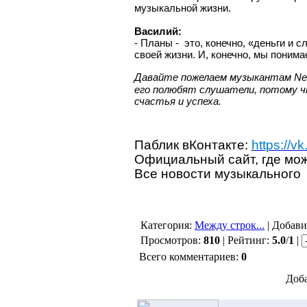
музыкальной жизни.
Василий:
- Планы - это, конечно, «деньги и 
своей жизни. И, конечно, мы понимае
Давайте пожелаем музыкантам
Ne
его полюбят слушатели, потому ч
счастья и успеха.
Паблик вКонтакте:
https://v
Официальный сайт, где мож
Все новости музыкального 
Категория:
Между строк...
| Добав
Просмотров:
810
| Рейтинг:
5.0
/
1
|
Всего комментариев:
0
Доба