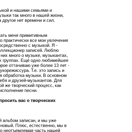
зыкой и нашими семьями и
зыки так много в нашей жизни,
а другое нет времени и сил.
тать меня примитивным
о практически все мои увлечения
средственно с музыкой. Я -
оллекционер записей. Люблю
 них много о музыке, музыкантах,
 группах. Ещё одно любимейшее
орое оттачиваю уже более 13 лет -
укорежиссура. Т.е. это запись и
 обработка музыки. В основном
ебя и друзей-музыкантов. Для
ой же творческий процесс, как
исполнение песни.
спросить вас о творческих
й альбом записан, и мы уже
новый. Плюс, естественно, мы в
то неотъемлемая часть нашей