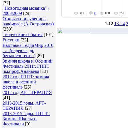
[37]
"Новогодняя мозаика" -
2008/2009
[29]
700
0
0.0
590
Открытки и сувениры,
1-12
13-24
hand-made (А.Островская)
[250]
Творческие события
[101]
Рисунки
[23]
Выставка ТеддиМир 2010
- ... (надеюсь, до
бесконечночти :)
[87]
Зимняя школа и Осенний
Фестиваль 2011г. ГППТ
им.проф.Ананьева
[13]
2012 год ГППТ: зимняя
школа и осенний
фестиваль
[26]
2012 год АРТ-ТЕРАПИЯ
[41]
2013-2015 годы. АРТ-
ТЕРАПИЯ
[27]
2013-2015 годы. ГППТ -
Зимние Школы и
Фестивали
[0]