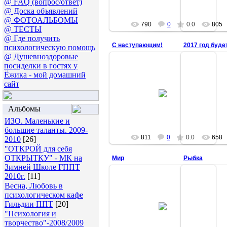
@ FAQ (вопрос/ответ)
@ Доска объявлений
@ ФОТОАЛЬБОМЫ
790
0
0.0
805
@ ТЕСТЫ
@ Где получить
С наступающим!
2017 год буде
психологическую помощь
@ Душевноздоровые
посиделки в гостях у
Ёжика - мой домашний
сайт
31.12.2016
05
Аня
Альбомы
ИЗО. Маленькие и
большие таланты. 2009-
811
0
0.0
658
2010
[26]
"ОТКРОЙ для себя
ОТКРЫТКУ" - МК на
Мир
Рыбка
Зимней Школе ГППТ
2010г.
[11]
Весна, Любовь в
психологическом кафе
11.09.2016
11
Гильдии ППТ
[20]
"Психология и
Аня
творчество"-2008/2009