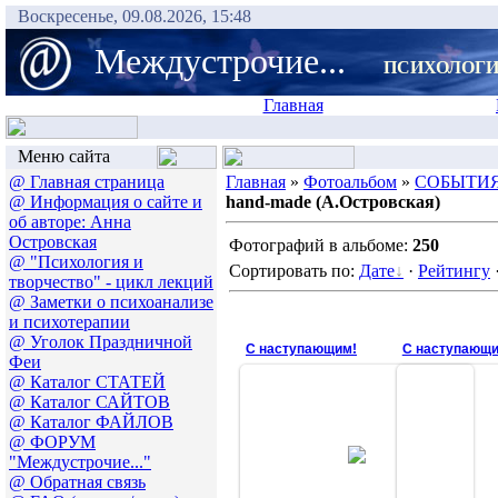
Воскресенье, 09.08.2026, 15:48
Междустрочие...
ПСИХОЛОГИ
Главная
Меню сайта
@ Главная страница
Главная
»
Фотоальбом
»
СОБЫТИЯ
@ Информация о сайте и
hand-made (А.Островская)
об авторе: Анна
Островская
Фотографий в альбоме:
250
@ "Психология и
Сортировать по:
Дате
·
Рейтингу
творчество" - цикл лекций
@ Заметки о психоанализе
и психотерапии
@ Уголок Праздничной
С наступающим!
С наступающи
Феи
@ Каталог СТАТЕЙ
@ Каталог САЙТОВ
@ Каталог ФАЙЛОВ
31.12.2016
31
@ ФОРУМ
"Междустрочие..."
Аня
@ Обратная связь