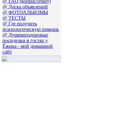
@ FAQ (вопрос/ответ)
@ Доска объявлений
@ ФОТОАЛЬБОМЫ
@ ТЕСТЫ
@ Где получить
психологическую помощь
@ Душевноздоровые
посиделки в гостях у
Ёжика - мой домашний
сайт