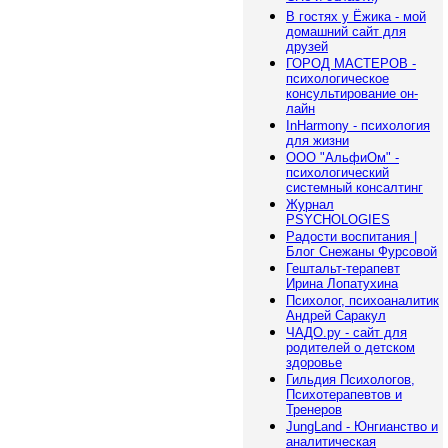
В гостях у Ёжика - мой
домашний сайт для
друзей
ГОРОД МАСТЕРОВ -
психологическое
консультирование он-
лайн
InHarmony - психология
для жизни
ООО "АльфиОм" -
психологический
системный консалтинг
Журнал
PSYCHOLOGIES
Радости воспитания |
Блог Снежаны Фурсовой
Гештальт-терапевт
Ирина Лопатухина
Психолог, психоаналитик
Андрей Саракул
ЧАДО.ру - сайт для
родителей о детском
здоровье
Гильдия Психологов,
Психотерапевтов и
Тренеров
JungLand - Юнгианство и
аналитическая