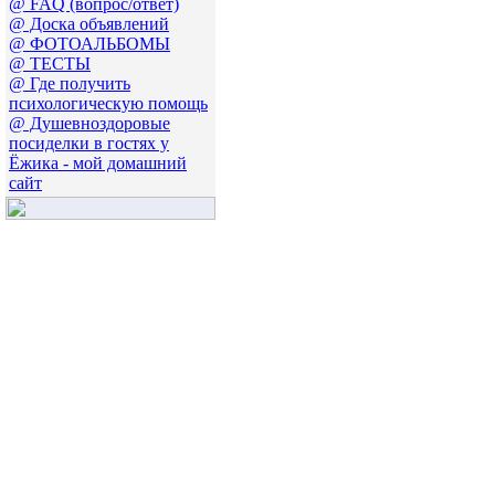
@ FAQ (вопрос/ответ)
@ Доска объявлений
@ ФОТОАЛЬБОМЫ
@ ТЕСТЫ
@ Где получить
психологическую помощь
@ Душевноздоровые
посиделки в гостях у
Ёжика - мой домашний
сайт