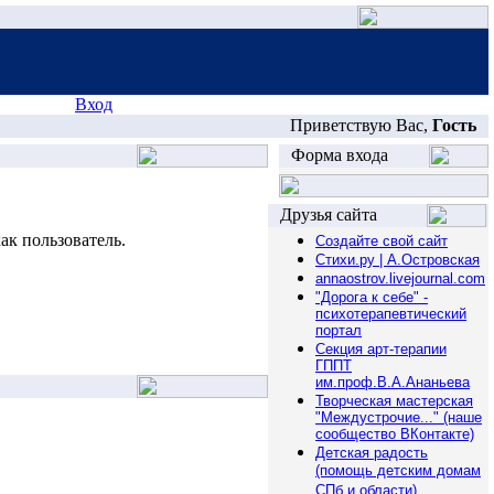
Вход
Приветствую Вас,
Гость
Форма входа
Друзья сайта
ак пользователь.
Создайте свой сайт
Стихи.ру | А.Островская
annaostrov.livejournal.com
"Дорога к себе" -
психотерапевтический
портал
Секция арт-терапии
ГППТ
им.проф.В.А.Ананьева
Творческая мастерская
"Междустрочие..." (наше
сообщество ВКонтакте)
Детская радость
(помощь детским домам
СПб и области)