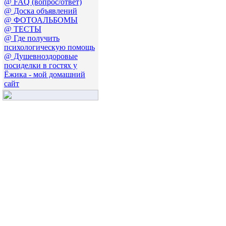
@ FAQ (вопрос/ответ)
@ Доска объявлений
@ ФОТОАЛЬБОМЫ
@ ТЕСТЫ
@ Где получить
психологическую помощь
@ Душевноздоровые
посиделки в гостях у
Ёжика - мой домашний
сайт