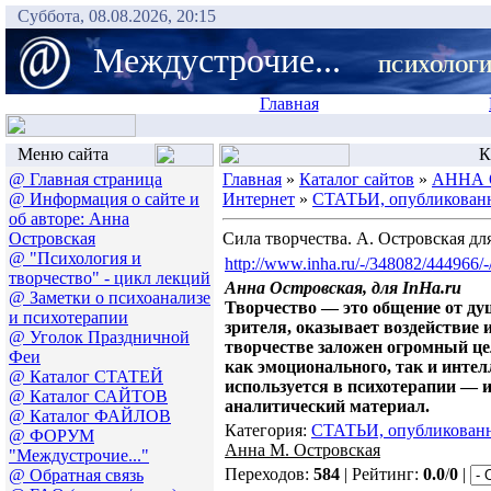
Суббота, 08.08.2026, 20:15
Междустрочие...
ПСИХОЛОГИ
Главная
Меню сайта
К
@ Главная страница
Главная
»
Каталог сайтов
»
АННА 
@ Информация о сайте и
Интернет
»
СТАТЬИ, опубликованн
об авторе: Анна
Островская
Сила творчества. А. Островская дл
@ "Психология и
http://www.inha.ru/-/348082/444966/-
творчество" - цикл лекций
Анна Островская, для
InHa
.
ru
@ Заметки о психоанализе
Творчество — это общение от душ
и психотерапии
зрителя, оказывает воздействие и
@ Уголок Праздничной
творчестве заложен огромный це
Феи
как эмоционального, так и инте
@ Каталог СТАТЕЙ
используется в психотерапии — и
@ Каталог САЙТОВ
аналитический материал.
@ Каталог ФАЙЛОВ
Категория:
СТАТЬИ, опубликованн
@ ФОРУМ
Анна М. Островская
"Междустрочие..."
Переходов:
584
| Рейтинг:
0.0
/
0
|
@ Обратная связь